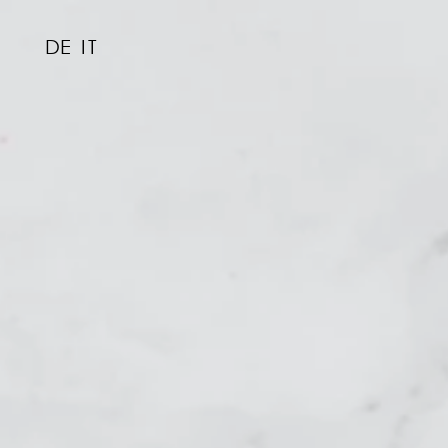
DE
IT